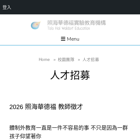
登入
Skip
一個
新
讓孩
to
子長
竹
出內
content
Menu
在力
縣
量的
生態
照
家
園，
海
Home
»
校園團隊
»
人才招募
位於
新竹
華
縣新
人才招募
埔鎮
德
霄裡
溪畔
福
的農
場和
實
教育
社群
驗
2026 照海華德福 教師徵才
教
育
機
體制外教育一直是一件不容易的事 不只是因為一群
構
孩子仰望著你