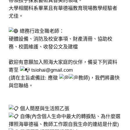
帶領孩子探索藝術真善美的領域。
大學相關科系畢業且有華德福教育現場教學經驗者
尤佳。
總務行政全職老師：
硬體設備、消防及校安事項、財產清冊、協助校
務、校園維護、收發公文及建檔
歡迎有意願加入照海大家庭的伙伴，備妥下列資料
寄至
tsiohai@gmail.com
(請在主旨處備註: 應徵
教師)，我們將盡快
與您聯絡。
個人簡歷與生活照乙張
自傳(內含個人生命中最大的轉捩點、為什麼選
擇照海華德福、教師工作跟自我生命的連結是什麼)