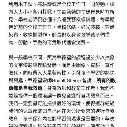
利用木工課、農耕課或是全校工作日一同勞動，校
內大大小小各司其職，生氣勃勃的忙碌景象時有所
見。學校老師們各個十八般武藝樣樣精通，每學期
進班前的全校工作日，桌椅修繕、虹光漆牆、窗簾
染布、收納櫃製作，師長們以身教教導孩子們惜
物、勞動、手做的可貴取代速食消費。
與一般學校不同，照海華德福的課程設計少以抽象
的文字灌輸與理論背誦，而是由圖像、實驗、實作
取代，同時帶入大量藝術性，引發孩子學習的熱忱
與興趣，華德福宗師Rudolf Steiner曾說：
所有的教
育都是自我教育
；身為教師和教育工作者，我們不
過是提供一個環境讓一群兒童進行自我教育而已。
我們一定要盡可能提供最好的環境，使得這群經過
我們的兒童都能如自己內在天命所要求的進行自我
教育。孩子保有內在對學習的渴求是重要的，華德
福的課程設計是依孩子不同年齡發展，呼應他自身