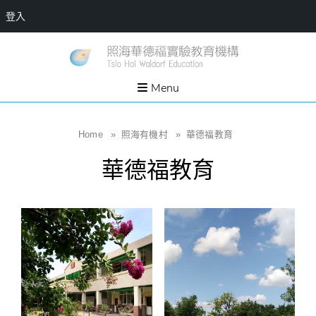
登入
Skip
一個
新
讓孩
to
子長
竹
出內
content
Menu
在力
縣
量的
生態
照
家
園，
海
Home
»
照海有機村
»
華德福教育
位於
新竹
華
縣新
華德福教育
埔鎮
德
霄裡
溪畔
福
的農
場和
實
教育
社群
驗
教
育
機
構