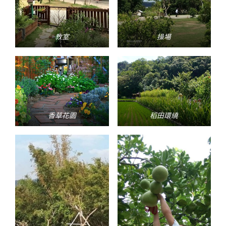
教室
操場
香草花園
稻田環繞