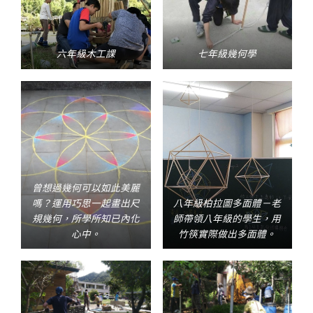
六年級木工課
七年級幾何學
曾想過幾何可以如此美麗
嗎？運用巧思一起畫出尺
八年級柏拉圖多面體－老
規幾何，所學所知已內化
師帶領八年級的學生，用
心中。
竹筷實際做出多面體。