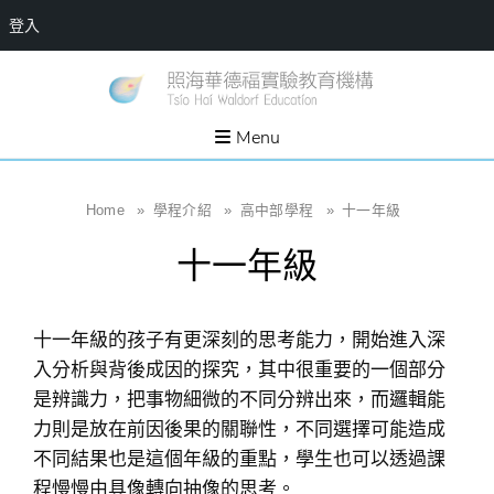
登入
Skip
一個
新
讓孩
to
子長
竹
出內
content
Menu
在力
縣
量的
生態
照
家
園，
海
Home
»
學程介紹
»
高中部學程
»
十一年級
位於
新竹
華
縣新
十一年級
埔鎮
德
霄裡
溪畔
福
的農
場和
實
教育
十一年級的孩子有更深刻的思考能力，開始進入深
社群
驗
入分析與背後成因的探究，其中很重要的一個部分
教
是辨識力，把事物細微的不同分辨出來，而邏輯能
育
力則是放在前因後果的關聯性，不同選擇可能造成
機
不同結果也是這個年級的重點，學生也可以透過課
構
程慢慢由具像轉向抽像的思考。