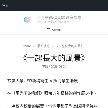
登入
Skip
一個
新
讓孩
to
子長
竹
出內
content
Menu
在力
縣
量的
生態
照
家
園，
海
Home
»
最新消息
»
《一起長大的風景》
位於
新竹
華
縣新
《一起長大的風景》
埔鎮
德
霄裡
溪畔
福
Author
Posted
照海
/
2026-06-24
的農
場和
實
On
教育
社群
驗
玄奘大學USR新埔寫生 × 照海學生聯展
教
育
在《陽光下的我們》照海五年級柿染創作展之後，
機
構
一場校內校慶的展覽，悄悄牽起了學長姊與學弟妹