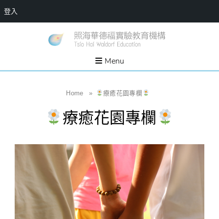
登入
Skip
一個
新
讓孩
to
子長
竹
出內
content
Menu
在力
縣
量的
生態
照
家
園，
海
Home
»
療癒花園專欄
位於
新竹
華
縣新
療癒花園專欄
埔鎮
德
霄裡
溪畔
福
的農
場和
實
教育
社群
驗
教
育
機
構