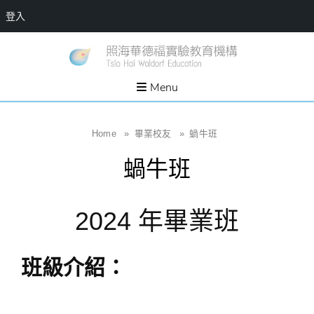
登入
Skip
一個
新
讓孩
to
子長
竹
出內
content
Menu
在力
縣
量的
生態
照
家
園，
海
Home
»
畢業校友
»
蝸牛班
位於
新竹
華
縣新
蝸牛班
埔鎮
德
霄裡
溪畔
福
的農
場和
實
2024 年畢業班
教育
社群
驗
教
班級介紹：
育
機
構