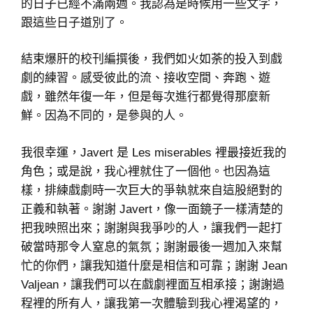
的日子已經不滿兩週。我認為是時候用一些文字，
跟這些日子道別了。
結束爆肝的校刊編撰後，我們如火如荼的投入到戲
劇的練習。感受彼此的流、接收空間、奔跑、遊
戲，雖然年復一年，但是每次進行都覺得那麼新
鮮。因為不同的，是參與的人。
我很幸運，Javert 是 Les miserables 裡最接近我的
角色；或是說，我心裡就住了一個他。也因為這
樣，排練戲劇時一次巨大的爭執就來自這股絕對的
正義和執著。謝謝 Javert，像一面鏡子一樣清楚的
把我映照出來；謝謝與我爭吵的人，讓我們一起打
破當時那令人窒息的氣氛；謝謝最後一週加入來幫
忙的你們，讓我知道什麼是相信和可靠；謝謝 Jean
Valjean，讓我們可以在戲劇裡面互相承接；謝謝過
程裡的所有人，讓我第一次體驗到我心裡渴望的，