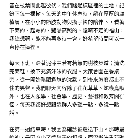
音在枝葉間此起彼伏，我們踏過樣區裡的土地，記
錄下每一棵樹。每天的中午休息時，躺在厚厚的腐
植層，在小小的節肢動物與擔子箘的陪伴下，看著
下雨的、起霧的、豔陽高照的、陰晴不定的福山，
我總想著，能不能再多待一會，好希望時間可以一
直停在這裡。
每天下班，踏著泥濘中若有若無的樹枝步道；清洗
完雨鞋，換下充滿汗味的衣服。大家會圍在餐桌
旁，從一開始略顯尷尬的沈默，到後來怎麼都止不
住的笑聲。我們聊天內容除了花花草草、蛇蟲鳥獸
外，也在人類學、社會學、歷史、藝術和教育間徘
徊，每天我都好想跟這群人多聽一點、多說一點
話。
在第一週結束時，我因為確診被遣送下山。那時最
怕的，是因為少了這幾天的相處，而沒辦法重新融