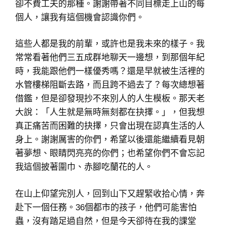
卻不費工夫的那種。謝謝帶著不同目標走上山的每
個人，讓我有這個機會認識你們。
這些人都是我的前輩，或許也是我未來的樣子。我
常常看著他們三五成群地聊天一邊想，到那個年紀
時，我能跟他們一樣優秀嗎？還是早就被生活裡的
水管樓梯阻斷去路，而且跨不過去了？每次總想著
借鑑，但是卻發現抄不來別人的人生模板。那天老
大說：「人生就是無時無刻都在抉擇。」，但我想
真正痛苦而困難的抉擇，只會出現在認真生活的人
身上。謝謝厲害的你們，希望以後還能繼續看見朝
著夢想、眼睛閃亮亮的你們；也希望你們不會忘記
我這個披著圍巾、赤腳吃蘭花的人。
在山上仰望完別人，回到山下又趕緊收拾心情，奔
赴下一個任務。36個都市的孩子，他們可能害怕
蟲，沒有踏足過自然，但是今天卻待在我的課堂