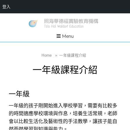
登入
Skip
一個
新
讓孩
to
子長
竹
出內
content
Menu
在力
縣
量的
生態
照
家
園，
海
Home
»
一年級課程介紹
位於
新竹
華
縣新
一年級課程介紹
埔鎮
德
霄裡
溪畔
福
的農
場和
實
教育
一年級
社群
驗
教
一年級的孩子剛開始進入學校學習，需要有比較多
育
的時間適應學校環境與作息，培養生活常規，老師
機
會以比較生活化及藝術性的手法教學，讓孩子能自
構
然而然學習到知識與能力。