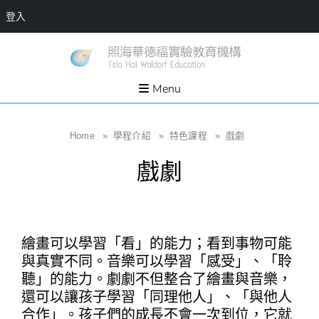
登入
Skip
一個
新
讓孩
to
子長
竹
出內
content
Menu
在力
縣
量的
生態
照
家
園，
海
Home
»
學程介紹
»
特色課程
»
戲劇
位於
新竹
華
縣新
戲劇
埔鎮
德
霄裡
溪畔
福
的農
場和
實
教育
社群
驗
繪畫可以學習「看」的能力；看到事物可能
教
與真實不同。音樂可以學習「感受」、「聆
育
聽」的能力。劇劇不但整合了繪畫與音樂，
機
還可以讓孩子學習「同理他人」、「與他人
構
合作」。孩子們的成長不會一次到位，它就