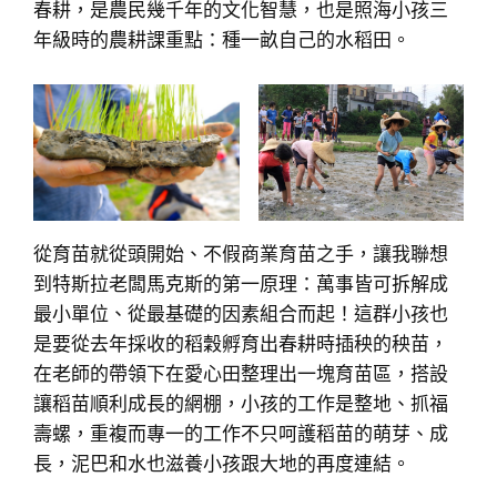
春耕，是農民幾千年的文化智慧，也是照海小孩三
年級時的農耕課重點：種一畝自己的水稻田。
從育苗就從頭開始、不假商業育苗之手，讓我聯想
到特斯拉老闆馬克斯的第一原理：萬事皆可拆解成
最小單位、從最基礎的因素組合而起！這群小孩也
是要從去年採收的稻穀孵育出春耕時插秧的秧苗，
在老師的帶領下在愛心田整理出一塊育苗區，搭設
讓稻苗順利成長的網棚，小孩的工作是整地、抓福
壽螺，重複而專一的工作不只呵護稻苗的萌芽、成
長，泥巴和水也滋養小孩跟大地的再度連結。