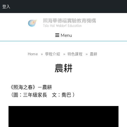
登入
Skip
一個
新
讓孩
to
子長
竹
出內
content
Menu
在力
縣
量的
生態
照
家
園，
海
Home
»
學程介紹
»
特色課程
»
農耕
位於
新竹
華
縣新
農耕
埔鎮
德
霄裡
溪畔
福
的農
場和
實
教育
《照海之春》－農耕
社群
驗
（圖：三年級家長 文：喬巴 ）
教
育
機
構