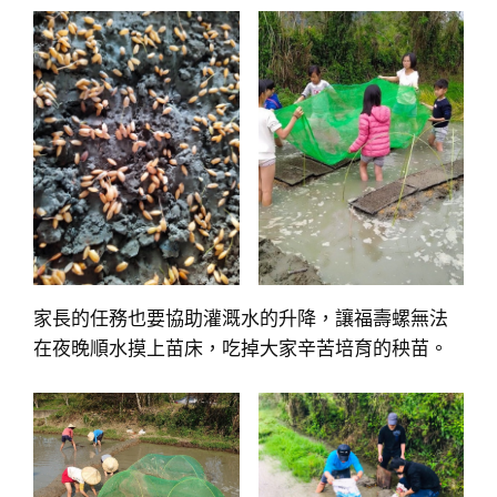
家長的任務也要協助灌溉水的升降，讓福壽螺無法
在夜晚順水摸上苗床，吃掉大家辛苦培育的秧苗。