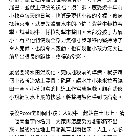
尾巴，並獻上傳統的祝福：摸牛調，感受幾十年前
小牧童每天的日常，也算是現代小孩的幸福。熱身
操結束後，就要先體驗水牛的心情：背著牛軛拉著
犁，試著跟牛一樣拉動犁來整田。大部分孩子力氣
小，看著他們使勁全身力氣卻寸步難移的堅持除了
令人莞爾，也頗令人感動，也有幾個小孩力氣大往
前犁出很長的距離，獲得滿堂彩。
最後要將水田泥漿化，完成插秧前的準備，就請每
個小孩輪流站上農具：碌碡，讓水牛小米米拉著繞
田一圈。小孩興奮的把這工作當成遊戲，頗有武俠
小說輕功水上飛的快感，將整場課程帶到最高潮。
最後Peter老師問小孩：人跟牛一起站在土地上，猜
一個兩個字的名詞，大家再怎麼努力想都猜不出
來，最後他在地上用泥漿寫出兩個字：人生，想必