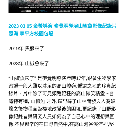
2023 03 05 金獎導演 麥覺明導演山椒魚影像紀錄片
照海 享平方校園包場
2019年 黑熊來了
2023年 山椒魚來了
“山椒魚來了” 是麥覺明導演歷時17年,跟著生物學家
踏遍一般人難以涉足的高山峻嶺.偏遠之地的珍貴紀
錄片，片中除了可見頻臨絕種的高山微笑精靈 ~台
灣特有種, 山椒魚 之外,還記錄了山林開發與人為破
壞之後物種面臨棲地改變後的困境.更記錄了山野影
像紀錄者與研究人員如何為了自己心中的理想與圖
像,不畏艱辛的在田野自然中,在高山河谷溪流裡,堅