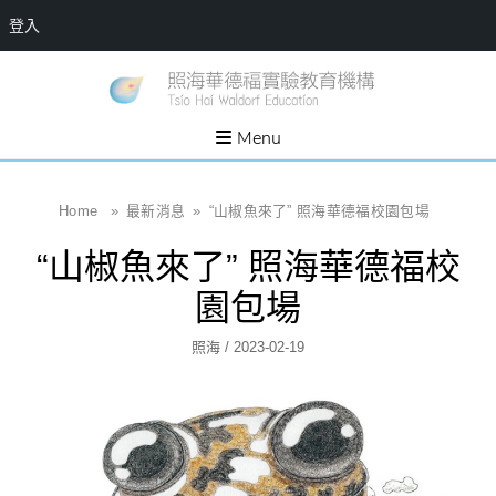
登入
Skip
一個
新
讓孩
to
子長
竹
出內
content
Menu
在力
縣
量的
生態
照
家
園，
海
Home
»
最新消息
»
“山椒魚來了” 照海華德福校園包場
位於
新竹
華
縣新
“山椒魚來了” 照海華德福校
埔鎮
德
霄裡
溪畔
福
園包場
的農
場和
實
教育
Author
Posted
照海
/
2023-02-19
社群
驗
On
教
育
機
構