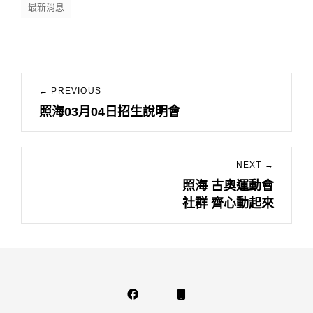
最新消息
文
← PREVIOUS
章
照海03月04日招生說明會
Previous
導
post:
覽
NEXT →
照海 古奧運動會
Next
社群 齊心動起來
post:
Facebook
Phone
Email