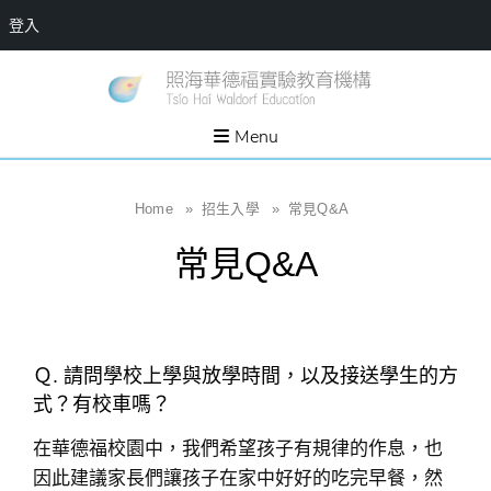
登入
Skip
一個
新
讓孩
to
子長
竹
出內
content
Menu
在力
縣
量的
生態
照
家
園，
海
Home
»
招生入學
»
常見Q&A
位於
新竹
華
縣新
常見Q&A
埔鎮
德
霄裡
溪畔
福
的農
場和
實
教育
社群
驗
Ｑ. 請問學校上學與放學時間，以及接送學生的方
教
式？有校車嗎？
育
機
在華德福校園中，我們希望孩子有規律的作息，也
構
因此建議家長們讓孩子在家中好好的吃完早餐，然