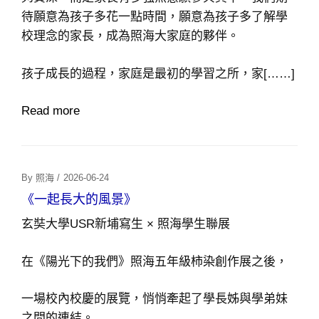
待願意為孩子多花一點時間，願意為孩子多了解學
校理念的家長，成為照海大家庭的夥伴。
孩子成長的過程，家庭是最初的學習之所，家[……]
Read more
Posted
By
照海
/
2026-06-24
On
《一起長大的風景》
玄奘大學USR新埔寫生 × 照海學生聯展
在《陽光下的我們》照海五年級柿染創作展之後，
一場校內校慶的展覽，悄悄牽起了學長姊與學弟妹
之間的連結。