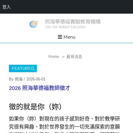
登入
Skip
一個
新
讓孩
to
子長
竹
出內
content
Menu
在力
縣
量的
生態
照
家
園，
海
Home
»
最新消息
位於
新竹
華
縣新
FEATURED
埔鎮
德
霄裡
溪畔
Posted
福
By
照海
/
2026-06-01
的農
On
場和
實
2026 照海華德福教師徵才
教育
社群
驗
教
徵的就是你（妳）
育
如果你（妳）對現在的孩子感到好奇、對於教學研
機
究很有興趣、對於世界發生的一切充滿探索的意願
構