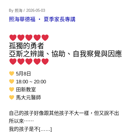
Posted
By
照海
/
2026-05-03
On
照海華德福 ‧ 夏季家長專講
孤獨的勇者
亞斯之辨識、協助、自我察覺與因應
5月8日
18:00 ~ 20:00
田新教室
馬大元醫師
自己的孩子好像跟其他孩子不大一樣，但又說不出
所以來⋯⋯
我的孩子是不[……]