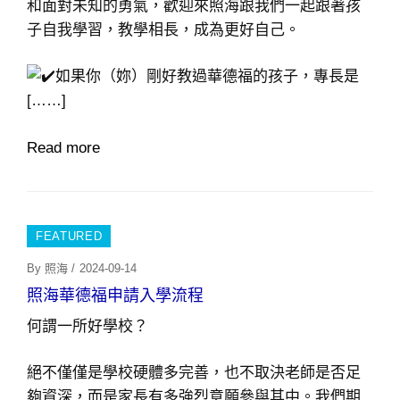
和面對未知的勇氣，歡迎來照海跟我們一起跟著孩
子自我學習，教學相長，成為更好自己。
如果你（妳）剛好教過華德福的孩子，專長是
[……]
Read more
FEATURED
Posted
By
照海
/
2024-09-14
On
照海華德福申請入學流程
何謂一所好學校？
絕不僅僅是學校硬體多完善，也不取決老師是否足
夠資深，而是家長有多強烈意願參與其中。我們期