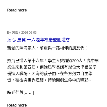
Read more
Posted
By
照海
/
2026-05-03
On
洄心·展翼 十六週年校慶暨園遊會
親愛的照海家人、前輩與一路相伴的朋友們：
照海已邁入第十六年！學生人數超過200人！高中畢
業生來到第四屆，創始屆學長姐有幾位大學畢業準
備進入職場，照海的孩子們正在各方努力自主學
習，積極與世界連結，持續開創生命中的精彩~
時光荏苒[……]
Read more