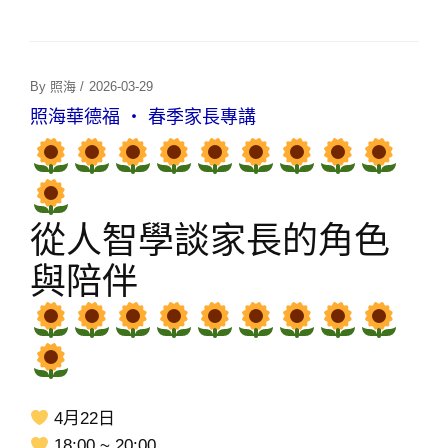
Posted
By
照海
/
2026-03-29
On
照海華德福 ‧ 春季家長專講
從人智學談家長的角色
與陪伴
4月22日
18:00 ~ 20:00