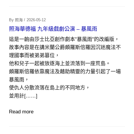
Posted
By
照海
/
2026-05-12
On
照海華德福 九年級戲劇公演 – 暴風雨
這是一齣由莎士比亞創作劇本”暴風雨”的改編版，
故事內容是在講米蘭公爵頗羅斯倍羅因沉迷魔法不
理國事而被弟弟篡位，
他和兒子一起被放逐海上並流落到一座荒島。
頗羅斯倍羅依靠魔法及藉助精靈的力量引起了一場
暴風雨，
使仇人分散流落在島上的不同地方，
並用計[……]
Read more