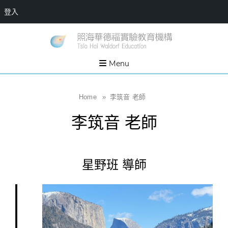
登入
Skip
一個
新
讓孩
to
子長
竹
出內
content
Menu
在力
縣
量的
生態
照
家
園，
海
Home
»
李筑音 老師
位於
新竹
華
縣新
李筑音 老師
埔鎮
德
霄裡
溪畔
福
的農
場和
實
教育
星野班 導師
社群
驗
教
育
機
構