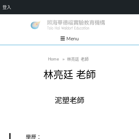
登入
Skip
一個
新
讓孩
to
子長
竹
出內
content
Menu
在力
縣
量的
生態
照
家
園，
海
Home
»
林亮廷 老師
位於
新竹
華
縣新
林亮廷 老師
埔鎮
德
霄裡
溪畔
福
的農
場和
實
教育
泥塑老師
社群
驗
教
育
機
構
學歷：