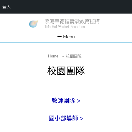
登入
Skip
一個
新
讓孩
to
子長
竹
出內
content
Menu
在力
縣
量的
生態
照
家
園，
海
Home
»
校園團隊
位於
新竹
華
縣新
校園團隊
埔鎮
德
霄裡
溪畔
福
的農
場和
實
教育
社群
驗
教師團隊 >
教
育
國小部導師 >
機
構