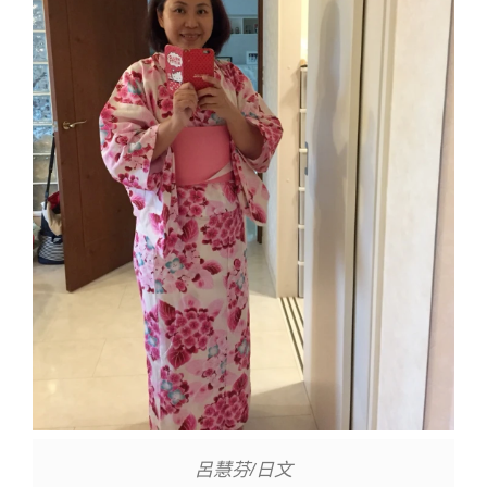
呂慧芬/日文