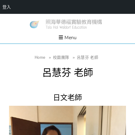
登入
Skip
一個
新
讓孩
to
子長
竹
出內
content
Menu
在力
縣
量的
生態
照
家
園，
海
Home
»
校園團隊
»
呂慧芬 老師
位於
新竹
華
縣新
呂慧芬 老師
埔鎮
德
霄裡
溪畔
福
的農
場和
實
教育
日文老師
社群
驗
教
育
機
構