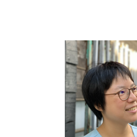
教育
育
社群
機
構