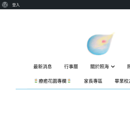
關
登入
Skip
於
to
WordPress
content
新
一個
讓孩
竹
子長
出內
縣
在力
照
量的
Primary
生態
最新消息
行事曆
關於照海
海
家
menu
園，
華
療癒花園專欄
家長專區
畢業校
位於
德
新竹
縣新
福
埔鎮
實
霄裡
溪畔
驗
的農
場和
教