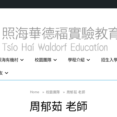
照海有機村
校園團隊
學程介紹
招生入
友
Home
»
校園團隊
»
周郁茹 老師
周郁茹 老師