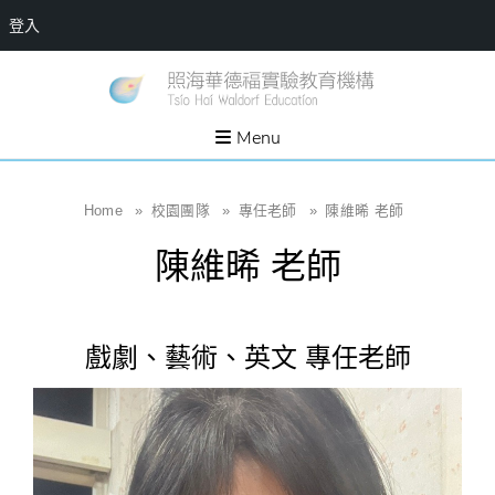
登入
Skip
一個
新
讓孩
to
子長
竹
出內
content
Menu
在力
縣
量的
生態
照
家
園，
海
Home
»
校園團隊
»
專任老師
»
陳維晞 老師
位於
新竹
華
縣新
陳維晞 老師
埔鎮
德
霄裡
溪畔
福
的農
場和
實
教育
戲劇、藝術、英文 專任老師
社群
驗
教
育
機
構