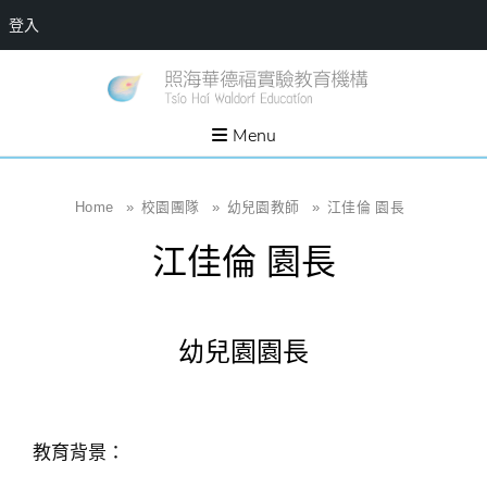
登入
Skip
一個
新
讓孩
to
子長
竹
出內
content
Menu
在力
縣
量的
生態
照
家
園，
海
Home
»
校園團隊
»
幼兒園教師
»
江佳倫 園長
位於
新竹
華
縣新
江佳倫 園長
埔鎮
德
霄裡
溪畔
福
的農
場和
實
教育
幼兒園園長
社群
驗
教
育
機
教育背景：
構