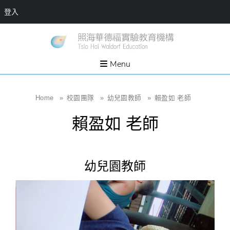
登入
Skip
一個
新
讓孩
to
子長
竹
出內
content
Menu
在力
縣
量的
生態
照
家
園，
海
Home
»
校園團隊
»
幼兒園教師
»
賴盈如 老師
位於
新竹
華
縣新
賴盈如 老師
埔鎮
德
霄裡
溪畔
福
的農
場和
實
教育
幼兒園教師
社群
驗
教
育
機
構