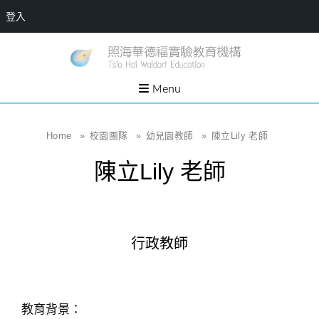
登入
Skip
一個
新
讓孩
to
子長
竹
出內
content
Menu
在力
縣
量的
生態
照
家
園，
海
Home
»
校園團隊
»
幼兒園教師
»
陳立Lily 老師
位於
新竹
華
縣新
陳立Lily 老師
埔鎮
德
霄裡
溪畔
福
的農
場和
實
教育
社群
驗
行政教師
教
育
機
教育背景：
構