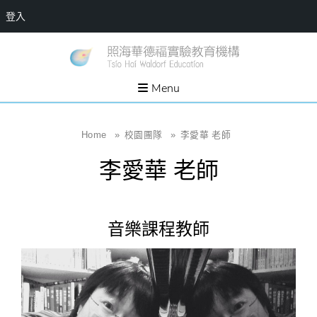
登入
Skip
一個
新
讓孩
to
子長
竹
出內
content
Menu
在力
縣
量的
生態
照
家
園，
海
Home
»
校園團隊
»
李愛華 老師
位於
新竹
華
縣新
李愛華 老師
埔鎮
德
霄裡
溪畔
福
的農
場和
實
教育
音樂課程教師
社群
驗
教
育
機
構