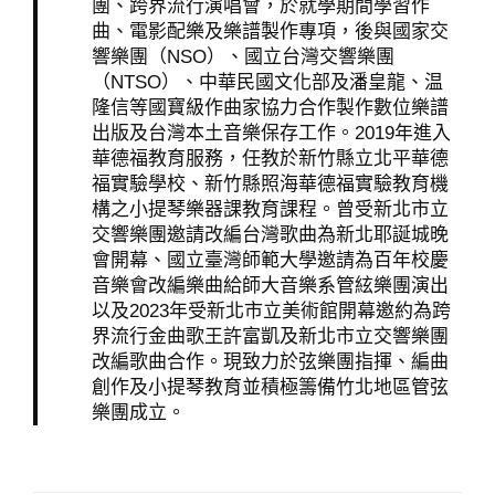
團、跨界流行演唱會，於就學期間學習作
曲、電影配樂及樂譜製作專項，後與國家交
響樂團（NSO）、國立台灣交響樂團
（NTSO）、中華民國文化部及潘皇龍、温
隆信等國寶級作曲家協力合作製作數位樂譜
出版及台灣本土音樂保存工作。2019年進入
華德福教育服務，任教於新竹縣立北平華德
福實驗學校、新竹縣照海華德福實驗教育機
構之小提琴樂器課教育課程。曾受新北市立
交響樂團邀請改編台灣歌曲為新北耶誕城晚
會開幕、國立臺灣師範大學邀請為百年校慶
音樂會改編樂曲給師大音樂系管絃樂團演出
以及2023年受新北市立美術館開幕邀約為跨
界流行金曲歌王許富凱及新北市立交響樂團
改編歌曲合作。現致力於弦樂團指揮、編曲
創作及小提琴教育並積極籌備竹北地區管弦
樂團成立。