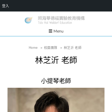
登入
Skip
一個
新
讓孩
to
子長
竹
出內
content
Menu
在力
縣
量的
生態
照
家
園，
海
Home
»
校園團隊
»
林芝沂 老師
位於
新竹
華
縣新
林芝沂 老師
埔鎮
德
霄裡
溪畔
福
的農
場和
實
教育
小提琴老師
社群
驗
教
育
機
構