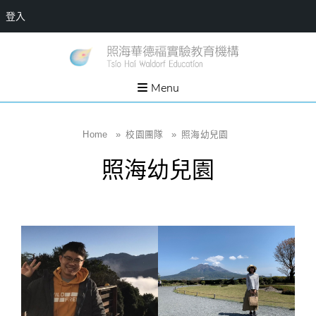
登入
Skip
一個
新
讓孩
to
子長
竹
出內
content
Menu
在力
縣
量的
生態
照
家
園，
海
Home
»
校園團隊
»
照海幼兒園
位於
新竹
華
縣新
照海幼兒園
埔鎮
德
霄裡
溪畔
福
的農
場和
實
教育
社群
驗
教
育
機
構