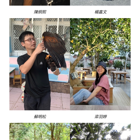
陳炯熙
楊嘉文
蘇明松
梁羽婷