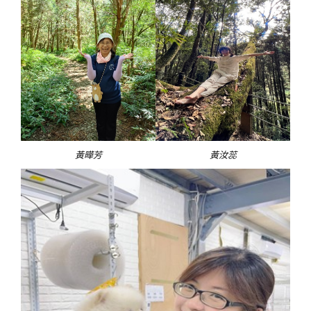
黃曄芳
黃汝蕊