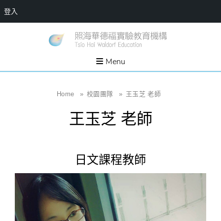
登入
Skip
一個
新
讓孩
to
子長
竹
出內
content
Menu
在力
縣
量的
生態
照
家
園，
海
Home
»
校園團隊
»
王玉芝 老師
位於
新竹
華
縣新
王玉芝 老師
埔鎮
德
霄裡
溪畔
福
的農
場和
實
教育
日文課程教師
社群
驗
教
育
機
構