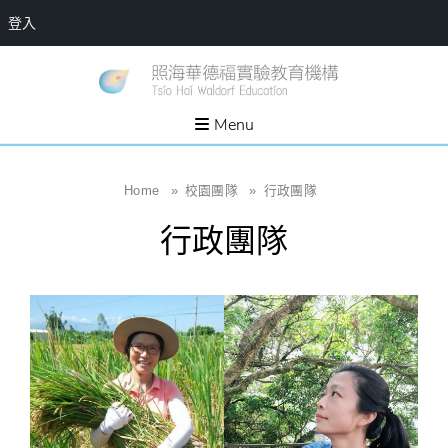
登入
Skip
一個
新
讓孩
to
子長
竹
出內
content
Menu
在力
縣
量的
生態
照
家
園，
海
Home
»
校園團隊
»
行政團隊
位於
新竹
華
縣新
行政團隊
埔鎮
德
霄裡
溪畔
福
的農
場和
實
教育
社群
驗
教
育
機
構