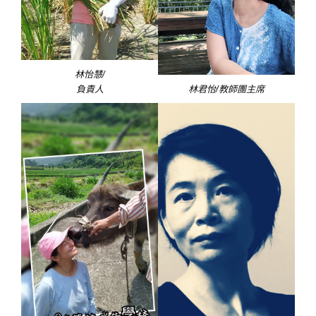
林怡慧/
負責人
林君怡/教師團主席