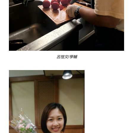
呂愷文/學輔