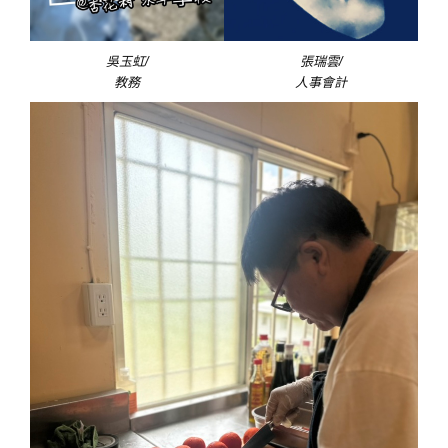
吳玉虹/
張瑞雲/
教務
人事會計