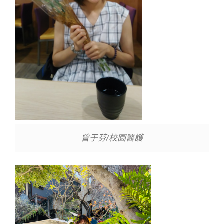
曾于芬/校園醫護