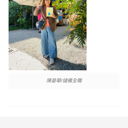
陳晏華/儲備全職