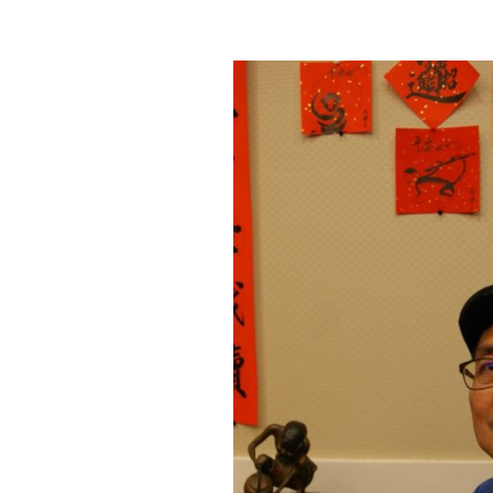
教育
育
社群
機
構