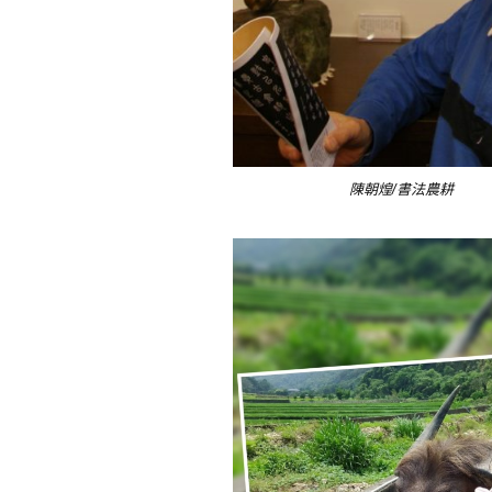
陳朝煌/書法農耕