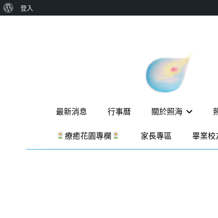
關
登入
Skip
於
to
WordPress
content
新
一個
讓孩
竹
子長
出內
縣
在力
照
量的
Primary
生態
最新消息
行事曆
關於照海
海
家
menu
園，
華
療癒花園專欄
家長專區
畢業校
位於
德
新竹
縣新
福
埔鎮
實
霄裡
溪畔
驗
的農
場和
教