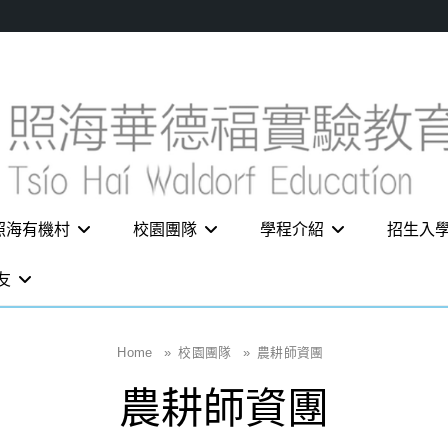
照海有機村
校園團隊
學程介紹
招生入
友
Home
»
校園團隊
»
農耕師資團
農耕師資團