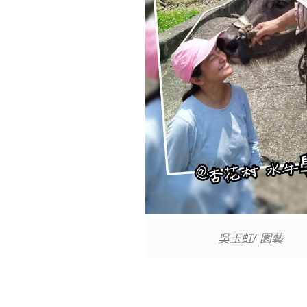
吳玉虹/ 園藝