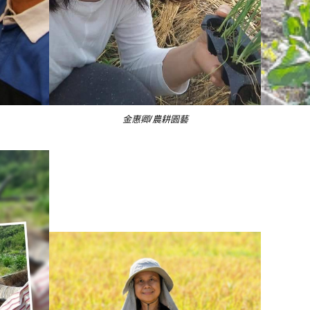
金惠卿/農耕園藝