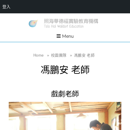
登入
Skip
一個
新
讓孩
to
子長
竹
出內
content
Menu
在力
縣
量的
生態
照
家
園，
海
Home
»
校園團隊
»
馮鵬安 老師
位於
新竹
華
縣新
馮鵬安 老師
埔鎮
德
霄裡
溪畔
福
的農
場和
實
教育
戲劇老師
社群
驗
教
育
機
構