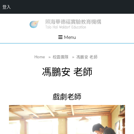
登入
Skip
一個
新
讓孩
to
子長
竹
出內
content
Menu
在力
縣
量的
生態
照
家
園，
海
Home
»
校園團隊
»
馮鵬安 老師
位於
新竹
華
縣新
馮鵬安 老師
埔鎮
德
霄裡
溪畔
福
的農
場和
實
教育
戲劇老師
社群
驗
教
育
機
構