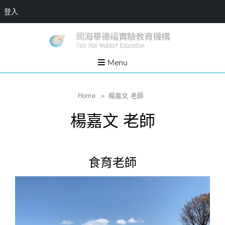
登入
Skip
一個
新
讓孩
to
子長
竹
出內
content
Menu
在力
縣
量的
生態
照
家
園，
海
Home
»
楊嘉文 老師
位於
新竹
華
縣新
楊嘉文 老師
埔鎮
德
霄裡
溪畔
福
的農
場和
實
教育
食育老師
社群
驗
教
育
機
構