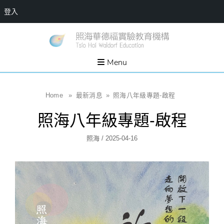
登入
Skip
一個
新
讓孩
to
子長
竹
出內
content
Menu
在力
縣
量的
生態
照
家
園，
海
Home
»
最新消息
»
照海八年級專題-啟程
位於
新竹
華
縣新
照海八年級專題-啟程
埔鎮
德
霄裡
溪畔
福
Author
Posted
照海
/
2025-04-16
的農
場和
實
On
教育
社群
驗
教
育
機
構