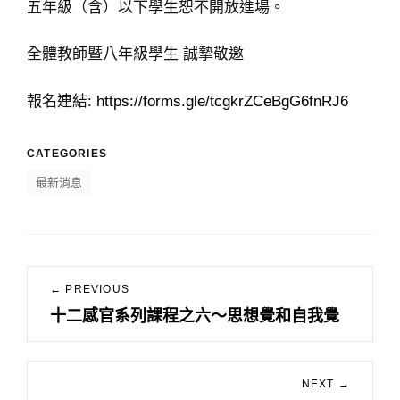
五年級（含）以下學生恕不開放進場。
全體教師暨八年級學生 誠摯敬邀
報名連結:
https://forms.gle/tcgkrZCeBgG6fnRJ6
CATEGORIES
最新消息
文
← PREVIOUS
章
十二感官系列課程之六～思想覺和自我覺
Previous
導
post:
覽
NEXT →