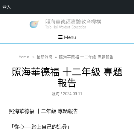
登入
Skip
一個
新
讓孩
to
子長
竹
出內
content
Menu
在力
縣
量的
生態
照
家
園，
海
Home
»
最新消息
»
照海華德福 十二年級 專題報告
位於
新竹
華
縣新
照海華德福 十二年級 專題
埔鎮
德
霄裡
溪畔
福
報告
的農
場和
實
教育
Author
Posted
照海
/
2024-09-11
社群
驗
On
教
照海華德福 十二年級 專題報告
育
機
「從心──踏上自己的追尋」
構