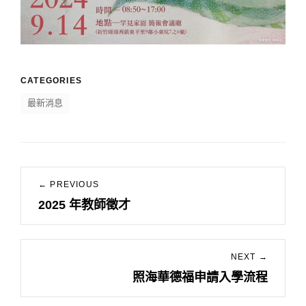
CATEGORIES
最新消息
文
← PREVIOUS
章
2025 年教師徵才
Previous
導
post:
覽
NEXT →
照海華德福申請入學流程
Next
post: