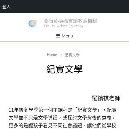
登入
Skip
一個
新
讓孩
to
子長
竹
出內
content
Menu
在力
縣
量的
生態
照
家
園，
海
Home
»
紀實文學
位於
新竹
華
縣新
紀實文學
埔鎮
德
霄裡
溪畔
福
的農
場和
實
教育
社群
驗
羅鎮祺老師
教
育
11年級冬學季第一個主課程是「紀實文學」，紀實
機
文學並不只是文學導讀，或探討文學背後的意義，
構
更多的是讓孩子看見不同社會議題，讓他們從學校