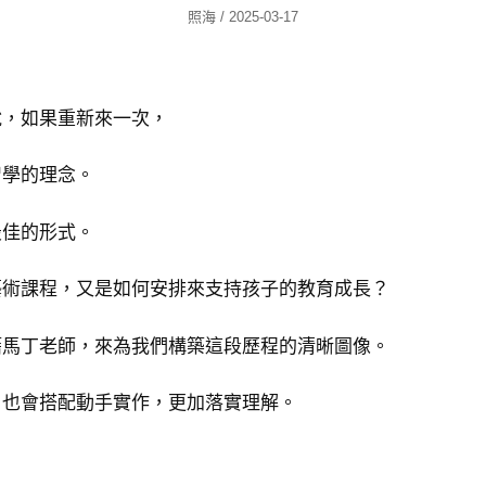
Author
Posted
照海
/
2025-03-17
On
說，如果重新來一次，
智學的理念。
最佳的形式。
藝術課程，又是如何安排來支持孩子的教育成長？
籍馬丁老師，來為我們構築這段歷程的清晰圖像。
，也會搭配動手實作，更加落實理解。