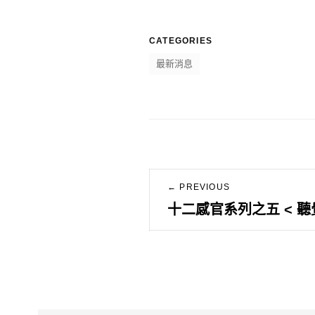
CATEGORIES
最新消息
文
← PREVIOUS
章
Previous
十二感官系列之五 < 聽
post:
導
覽