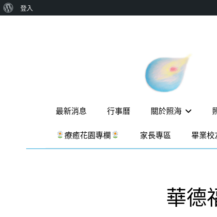
關
登入
Skip
於
to
WordPress
content
新
一個
讓孩
竹
子長
出內
縣
在力
照
量的
Primary
生態
最新消息
行事曆
關於照海
海
家
menu
園，
華
療癒花園專欄
家長專區
畢業校
位於
德
新竹
縣新
福
埔鎮
實
霄裡
華德福
溪畔
驗
的農
場和
教