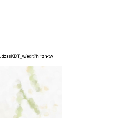
dzssKDT_w/edit?hl=zh-tw