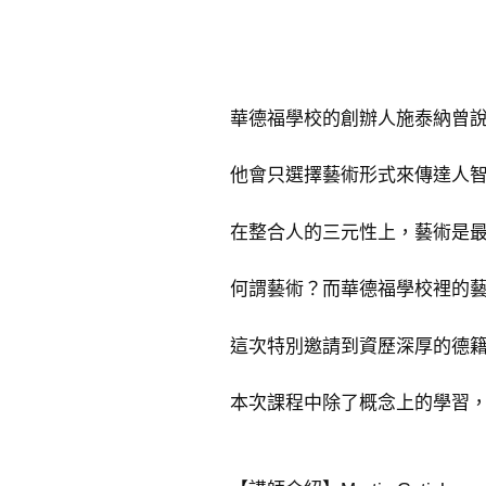
教育
育
社群
機
構
華德福學校的創辦人施泰納曾
他會只選擇藝術形式來傳達人
在整合人的三元性上，藝術是
何謂藝術？而華德福學校裡的
這次特別邀請到資歷深厚的德
本次課程中除了概念上的學習