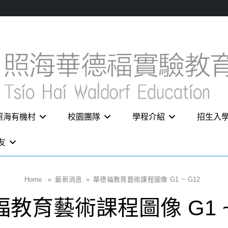
照海有機村
校園團隊
學程介紹
招生入
友
Home
»
最新消息
»
華德福教育藝術課程圖像 G1 ~ G12
教育藝術課程圖像 G1 ~