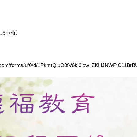
1.5小時）
om/forms/u/0/d/1PkmtQluO0fV6kj3jow_ZKHJNWPjC11BrBU