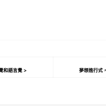
覺和語言覺 >
Next
夢想進行式，
post: