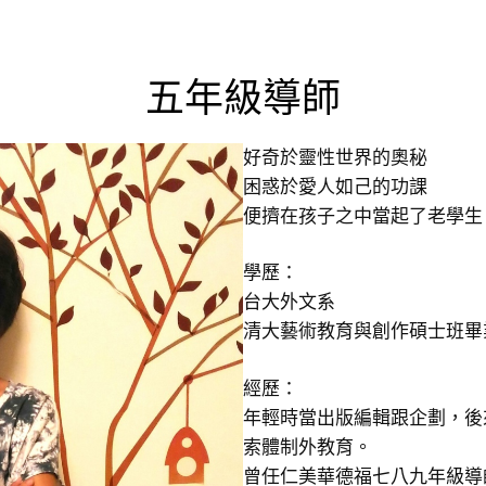
五年級導師
好奇於靈性世界的奧秘
困惑於愛人如己的功課
便擠在孩子之中當起了老學生
學歷：
台大外文系
清大藝術教育與創作碩士班畢
經歷：
年輕時當出版編輯跟企劃，後
索體制外教育。
曾任仁美華德福七八九年級導