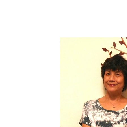
教育
育
社群
機
構