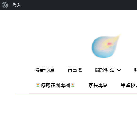
關
登入
Skip
於
to
WordPress
content
新
一個
讓孩
竹
子長
出內
縣
在力
照
量的
Primary
生態
最新消息
行事曆
關於照海
海
家
menu
園，
華
療癒花園專欄
家長專區
畢業校
位於
德
新竹
縣新
福
埔鎮
實
霄裡
溪畔
驗
的農
場和
教