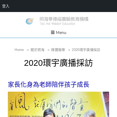
登入
Skip
一個
新
讓孩
to
子長
竹
出內
content
Menu
在力
縣
量的
生態
照
家
園，
海
Home
»
關於照海
»
媒體報導
»
2020環宇廣播採訪
位於
新竹
華
縣新
2020環宇廣播採訪
埔鎮
德
霄裡
溪畔
福
的農
場和
實
教育
家長化身為老師陪伴孩子成長
社群
驗
教
育
機
構