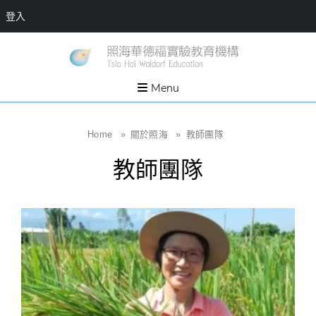
登入
Skip
一個
新
讓孩
to
子長
竹
出內
content
Menu
在力
縣
量的
生態
照
家
園，
海
Home
»
關於照海
»
教師團隊
位於
新竹
華
縣新
教師團隊
埔鎮
德
霄裡
溪畔
福
的農
場和
實
教育
社群
驗
教
育
機
構