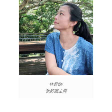
林君怡/
教師團主席