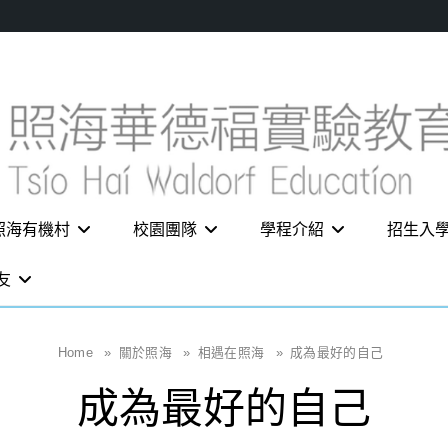
照海有機村
校園團隊
學程介紹
招生入
友
Home
»
關於照海
»
相遇在照海
»
成為最好的自己
成為最好的自己