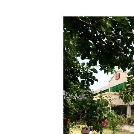
教育
育
社群
機
構