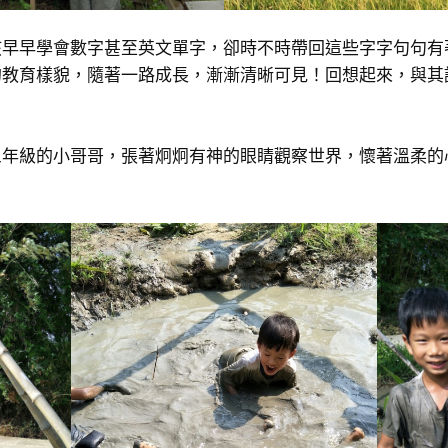
孩早早學會數字甚至英文單字，卻時不時帶回這些字字句句有
的教育樣貌，隨著一路成長，漸漸清晰可見！回想起來，與其
三年級的小哥哥，張著炯炯有神的眼睛觀察世界，懷著溫柔的
！