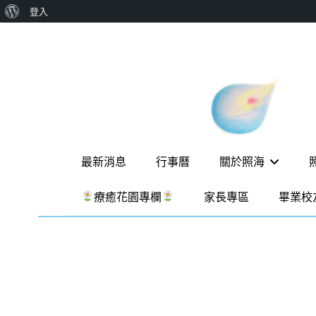
關
登入
Skip
於
to
WordPress
content
新
一個
讓孩
竹
子長
出內
縣
在力
照
量的
Primary
生態
最新消息
行事曆
關於照海
海
家
menu
園，
華
療癒花園專欄
家長專區
畢業校
位於
德
新竹
縣新
福
埔鎮
實
霄裡
溪畔
驗
的農
場和
教