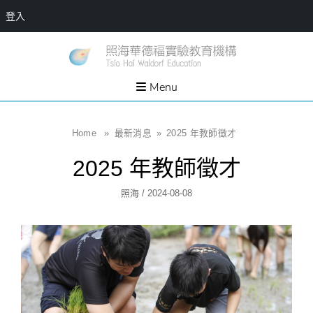
登入
Skip
一個
新
讓孩
to
子長
竹
出內
content
Menu
在力
縣
量的
生態
照
家
園，
海
Home
»
最新消息
»
2025 年教師徵才
位於
新竹
華
縣新
2025 年教師徵才
埔鎮
德
霄裡
溪畔
福
Author
Posted
照海
/
2024-08-08
的農
場和
實
On
教育
社群
驗
教
育
機
構