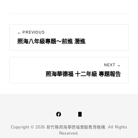
文
← PREVIOUS
章
照海八年級專題～前進 潛進
Previous
導
post:
覽
NEXT →
照海華德福 十二年級 專題報告
Next
post:
Facebook
Phone
Email
Copyright © 2026
新竹縣照海華德福實驗教育機構
. All Rights
Reserved.