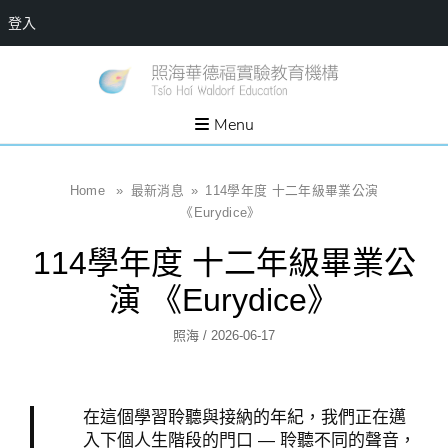
登入
Skip
一個
新
讓孩
to
子長
竹
出內
content
Menu
在力
縣
量的
生態
照
家
園，
海
Home
»
最新消息
»
114學年度 十二年級畢業公演
位於
新竹
華
《Eurydice》
縣新
埔鎮
德
霄裡
114學年度 十二年級畢業公
溪畔
福
的農
演 《Eurydice》
場和
實
教育
社群
驗
Author
Posted
照海
/
2026-06-17
教
On
育
機
在這個學習聆聽與接納的年紀，我們正在邁
構
入下個人生階段的門口 — 聆聽不同的聲音，