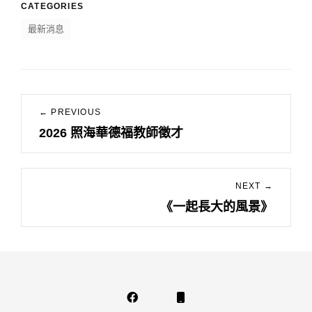
CATEGORIES
最新消息
文
← PREVIOUS
章
2026 照海華德福教師徵才
Previous
導
post:
覽
NEXT →
《一起長大的風景》
Next
post:
Facebook
Phone
Email