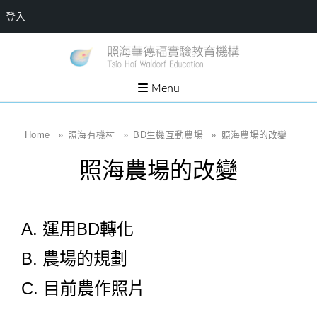
登入
Skip
一個
新
讓孩
to
子長
竹
出內
content
Menu
在力
縣
量的
生態
照
家
園，
海
Home
»
照海有機村
»
BD生機互動農場
»
照海農場的改變
位於
新竹
華
縣新
照海農場的改變
埔鎮
德
霄裡
溪畔
福
的農
場和
實
教育
A. 運用BD轉化
社群
驗
教
B. 農場的規劃
育
C. 目前農作照片
機
構