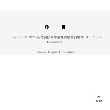
Facebook
Phone
Email
Copyright © 2026
新竹縣照海華德福實驗教育機構
. All Rights
Reserved.
Theme:
Higher Education
Scr
Up
TOP