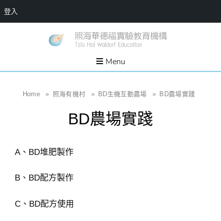
登入
Skip
一個
新
讓孩
to
子長
竹
出內
content
Menu
在力
縣
量的
生態
照
家
園，
海
Home
»
照海有機村
»
BD生機互動農場
»
BD農場實踐
位於
新竹
華
縣新
BD農場實踐
埔鎮
德
霄裡
溪畔
福
的農
場和
實
教育
A、BD堆肥製作
社群
驗
教
B、BD配方製作
育
機
C、BD配方使用
構