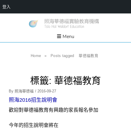
登入
Skip
一個
新
讓孩
to
子長
竹
出內
content
Menu
在力
縣
量的
生態
照
家
園，
海
Home
»
Posts tagged
華德福教育
位於
新竹
華
縣新
埔鎮
德
霄裡
溪畔
標籤:
華德福教育
福
的農
場和
實
教育
Posted
By
照海華德福
/
2016-09-27
社群
驗
On
照海2016招生說明會
教
歡迎對華德福教育有興趣的家長報名參加
育
機
今年的招生說明會將在
構