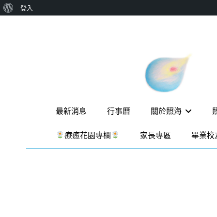
關
登入
Skip
於
to
WordPress
content
新
一個
讓孩
竹
子長
出內
縣
在力
照
量的
Primary
生態
最新消息
行事曆
關於照海
海
家
menu
園，
華
療癒花園專欄
家長專區
畢業校
位於
德
新竹
縣新
福
埔鎮
實
霄裡
溪畔
驗
的農
場和
教