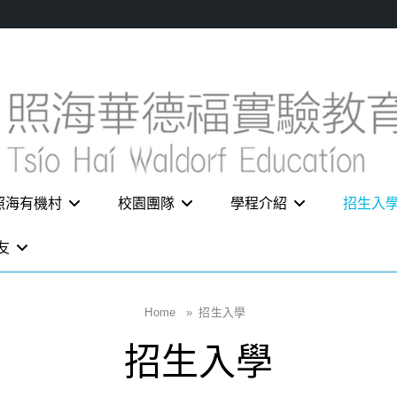
照海有機村
校園團隊
學程介紹
招生入
友
Home
»
招生入學
招生入學