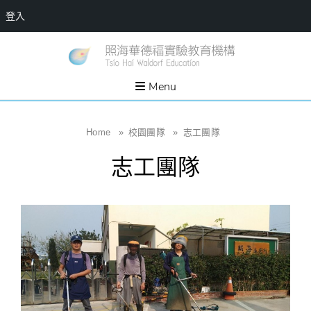
登入
Skip
一個
新
讓孩
to
子長
竹
出內
content
Menu
在力
縣
量的
生態
照
家
園，
海
Home
»
校園團隊
»
志工團隊
位於
新竹
華
縣新
志工團隊
埔鎮
德
霄裡
溪畔
福
的農
場和
實
教育
社群
驗
教
育
機
構