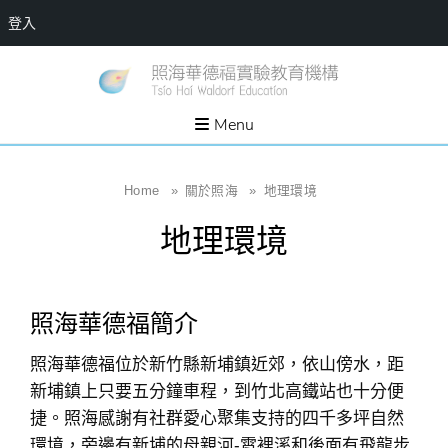
登入
Skip
一個
新
讓孩
to
子長
竹
出內
content
Menu
在力
縣
量的
生態
照
家
園，
海
Home
»
關於照海
»
地理環境
位於
新竹
華
縣新
地理環境
埔鎮
德
霄裡
溪畔
福
的農
場和
實
教育
照海華德福簡介
社群
驗
教
照海華德福位於新竹縣新埔鎮近郊，依山傍水，距
育
新埔鎮上只要五分鐘車程，到竹北高鐵站也十分便
機
捷。照海感謝有社群愛心聚集支持的四千多坪自然
構
環境，旁邊有新埔的母親河-霄裡溪和後面有飛龍步