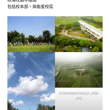
照海校園手繪圖
包括校本部丶與衛星校區
DCIM\100MEDIA\DJI_0299.
JPG