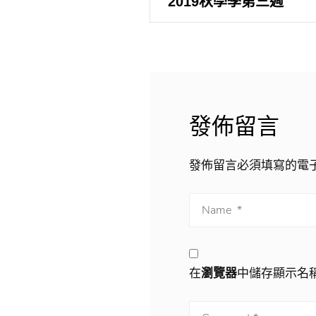
章
Previous
2019秋學季第三週
post:
導
覽
發佈留言
發佈留言必須填寫的電
在
瀏覽器
中儲存顯示名