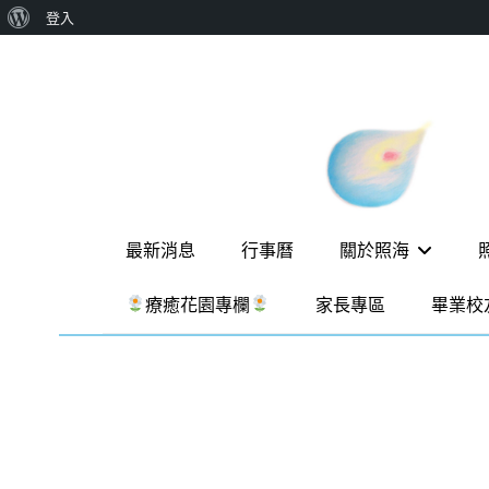
關
登入
Skip
於
to
WordPress
content
新
一個
讓孩
竹
子長
出內
縣
在力
照
量的
Primary
生態
最新消息
行事曆
關於照海
海
家
menu
園，
華
療癒花園專欄
家長專區
畢業校
位於
德
新竹
縣新
福
埔鎮
實
霄裡
溪畔
驗
的農
場和
教