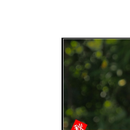
教育
育
社群
機
構