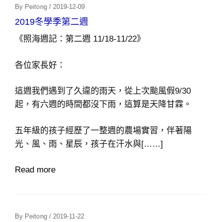
Posted
By
Peitong
/
2019-12-09
On
2019冬學季第二週
《照海週記：第二週 11/18-11/22》
各位家長好：
這週我們遇到了久違的雨天，從上次颱風假9/30
起，有六週的時間都沒下雨，這算是天降甘霖。
五年級的孩子經歷了一整週的農場實習，伴著陽
光、風、雨、星辰，孩子在汗水與[……]
Read more
Posted
By
Peitong
/
2019-11-22