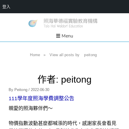
登入
Skip
一個
新
讓孩
to
子長
竹
出內
content
Menu
在力
縣
量的
生態
照
家
園，
海
Home
»
View all posts by
peitong
位於
新竹
華
縣新
埔鎮
德
霄裡
溪畔
作者:
peitong
福
的農
場和
實
教育
Posted
By
Peitong
/
2022-06-30
社群
驗
On
111學年度照海學費調整公告
教
親愛的照海夥伴們～
育
機
物價指數波動甚麼都喊漲的時代，感謝家長會看見
構