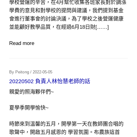
學校營運的辛苦，在4月幫忙收集各班家長對於調漲
學費的意見和對學校的提問與建議，我們提到基金
會進行董事會的討論決議，為了學校之後營運健康
並能顧好教學品質，在經過6月18日財[……]
Read more
Posted
By
Peitong
/
2022-05-05
On
20220502 負責人林怡慧老師的話
親愛的照海夥伴們~
夏學季開學愉快~
時節來到溫馨的五月，開學第一天在教師團合唱的
歌聲中，開啟五月感恩的 學習氛圍。布農族這首