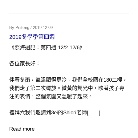
Posted
By
Peitong
/
2019-12-09
On
2019冬學季第四週
《照海週記：第四週 12/2-12/6》
各位家長好：
伴著冬雨，氣溫顯得更冷。我們全校圍在180二樓，
我們走了第二次螺旋。微黃的燭光中，映著孩子專
注的表情，整個氛圍又溫暖了起來。
禮拜六我們邀請到3ei的Shiori老師[……]
Read more