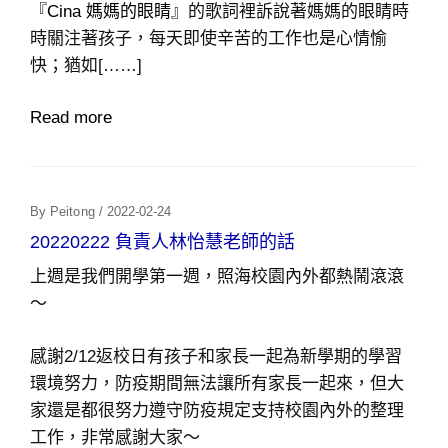
『
Cina 媽媽的眼睛
』的歌詞裡訴說著媽媽的眼睛時
時關注著孩子，每天即使辛苦的工作也是心情愉
快；猶如[……]
Read more
Posted
By
Peitong
/
2022-02-24
On
20220222 負責人林怡慧老師的話
上週是我們開學第一週，照海校園內外都熱鬧滾滾
～
感謝2/12返校日有孩子和家長一起為新學期的學習
環境努力，防疫期間無法讓所有家長一起來，但大
家還是都很努力遵守防疫規定支持校園內外的整理
工作，非常感謝大家～