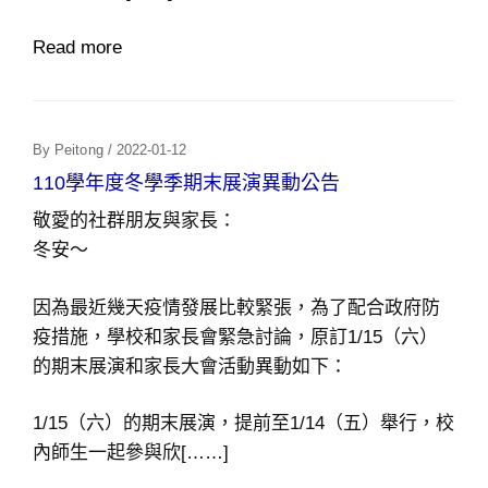
Read more
Posted
By
Peitong
/
2022-01-12
On
110學年度冬學季期末展演異動公告
敬愛的社群朋友與家長：
冬安～
因為最近幾天疫情發展比較緊張，為了配合政府防
疫措施，學校和家長會緊急討論，原訂1/15（六）
的期末展演和家長大會活動異動如下：
1/15（六）的期末展演，提前至1/14（五）舉行，校
內師生一起參與欣[……]