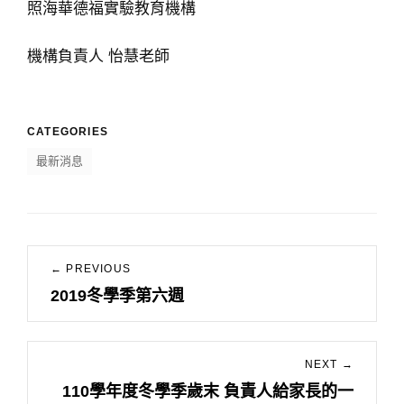
照海華德福實驗教育機構
機構負責人 怡慧老師
CATEGORIES
最新消息
文
← PREVIOUS
章
2019冬學季第六週
Previous
導
post:
覽
NEXT →
110學年度冬學季歲末 負責人給家長的一
Next