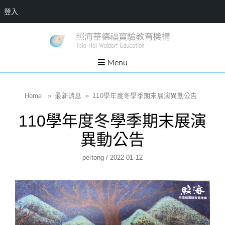
登入
Skip
一個
新
讓孩
to
子長
竹
出內
content
Menu
在力
縣
量的
生態
照
家
園，
海
Home
»
最新消息
»
110學年度冬學季期末展演異動公告
位於
新竹
華
縣新
110學年度冬學季期末展演
埔鎮
德
霄裡
溪畔
福
異動公告
的農
場和
實
教育
Author
Posted
Peitong
/
2022-01-12
社群
驗
On
教
育
機
構