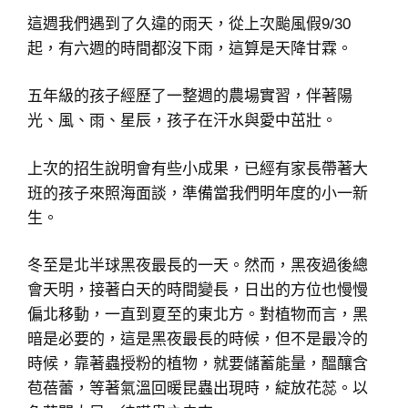
這週我們遇到了久違的雨天，從上次颱風假9/30
起，有六週的時間都沒下雨，這算是天降甘霖。
五年級的孩子經歷了一整週的農場實習，伴著陽
光、風、雨、星辰，孩子在汗水與愛中茁壯。
上次的招生說明會有些小成果，已經有家長帶著大
班的孩子來照海面談，準備當我們明年度的小一新
生。
冬至是北半球黑夜最長的一天。然而，黑夜過後總
會天明，接著白天的時間變長，日出的方位也慢慢
偏北移動，一直到夏至的東北方。對植物而言，黑
暗是必要的，這是黑夜最長的時候，但不是最冷的
時候，靠著蟲授粉的植物，就要儲蓄能量，醞釀含
苞蓓蕾，等著氣溫回暖昆蟲出現時，綻放花蕊。以