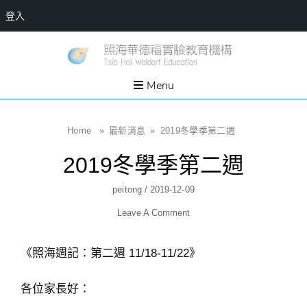
登入
Skip
一個
新
讓孩
to
子長
竹
出內
content
Menu
在力
縣
量的
生態
照
家
園，
海
Home
»
最新消息
»
2019冬學季第二週
位於
新竹
華
縣新
2019冬學季第二週
埔鎮
德
霄裡
溪畔
福
Author
Posted
Peitong
/
2019-12-09
的農
場和
實
On
教育
Leave A Comment
社群
驗
教
《照海週記：第二週 11/18-11/22》
育
機
各位家長好：
構