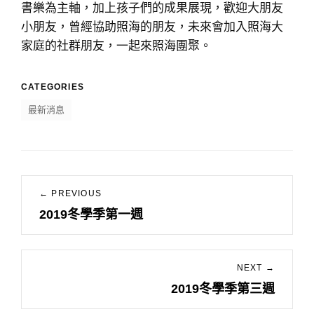
書樂為主軸，加上孩子們的成果展現，歡迎大朋友
小朋友，曾經協助照海的朋友，未來會加入照海大
家庭的社群朋友，一起來照海團聚。
CATEGORIES
最新消息
文
← PREVIOUS
章
2019冬學季第一週
Previous
導
post:
覽
NEXT →
2019冬學季第三週
Next
post: